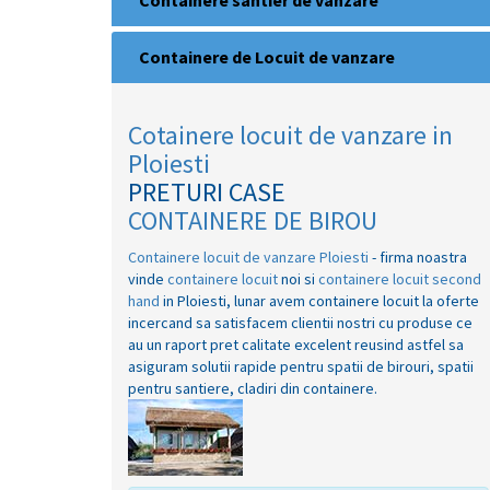
Containere santier de vanzare
Containere de Locuit de vanzare
Cotainere locuit de vanzare in
Ploiesti
PRETURI CASE
CONTAINERE DE BIROU
Containere locuit de vanzare Ploiesti
- firma noastra
vinde
containere locuit
noi si
containere locuit second
hand
in Ploiesti, lunar avem containere locuit la oferte
incercand sa satisfacem clientii nostri cu produse ce
au un raport pret calitate excelent reusind astfel sa
asiguram solutii rapide pentru spatii de birouri, spatii
pentru santiere, cladiri din containere.