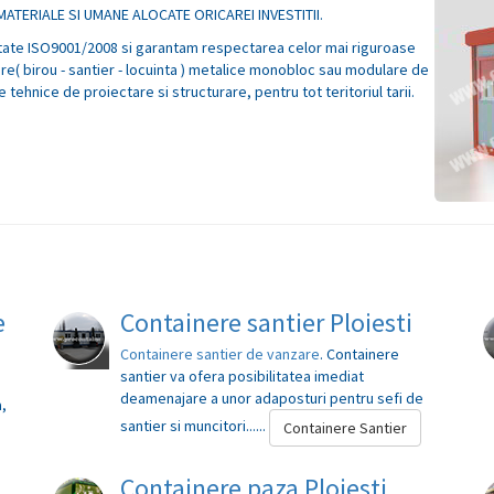
ATERIALE SI UMANE ALOCATE ORICAREI INVESTITII.
itate ISO9001/2008 si garantam respectarea celor mai riguroase
e( birou - santier - locuinta ) metalice monobloc sau modulare de
tehnice de proiectare si structurare, pentru tot teritoriul tarii.
e
Containere santier Ploiesti
Containere santier de vanzare
. Containere
santier va ofera posibilitatea imediat
a
deamenajare a unor adaposturi pentru sefi de
a,
santier si muncitori......
Containere Santier
Containere paza Ploiesti